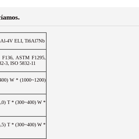
cíamos.
i-6Al-4V ELI, Ti6Al7Nb
F136, ASTM F1295,
32-3, ISO 5832-11
~400) W * (1000~1200)
,0) T * (300~400) W *
,5) T * (300~400) W *