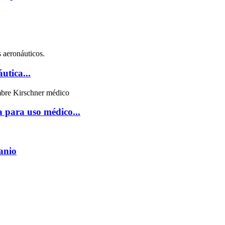
utica...
a para uso médico...
tanio