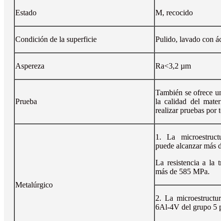
Estado
M, recocido
Condición de la superficie
Pulido, lavado con á
Aspereza
Ra<3,2 µm
También se ofrece un
Prueba
la calidad del mater
realizar pruebas por t
1. La microestruct
puede alcanzar más d
La resistencia a la 
más de 585 MPa.
Metalúrgico
2. La microestructu
6Al-4V del grupo 5 