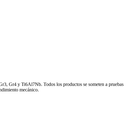
I, Gr3, Gr4 y Ti6Al7Nb. Todos los productos se someten a pruebas
endimiento mecánico.