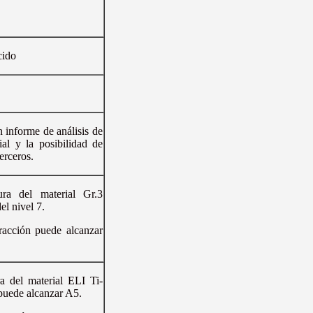
cido
 informe de análisis de
ial y la posibilidad de
erceros.
ura del material Gr.3
el nivel 7.
tracción puede alcanzar
ra del material ELI Ti-
puede alcanzar A5.