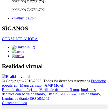
0086-0917-6758-791;
0086-0917-6758-792
xn@bjxngs.com
SÍGANOS
CONSULTE AHORA
Realidad virtual
© Copyright - 2010-2023: Todos los derechos reservados.
Productos
populares
-
Mapa del sitio
-
AMP Móvil
Barra de titanio forjado
,
Varilla de titanio de 3 mm
,
Implantes
dentales con barra de titanio
,
Titanio ISO 5832-2
,
Tira de titanio
,
Lámina de titanio ISO 5832-11
,
Chatear en línea