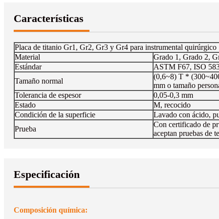
Características
Placa de titanio Gr1, Gr2, Gr3 y Gr4 para instrumental quirúrgico
Material
Grado 1, Grado 2, G
Estándar
ASTM F67, ISO 583
(0,6~8) T * (300~40
Tamaño normal
mm o tamaño person
Tolerancia de espesor
0,05-0,3 mm
Estado
M, recocido
Condición de la superficie
Lavado con ácido, p
Con certificado de pr
Prueba
aceptan pruebas de te
Especificación
Composición química: