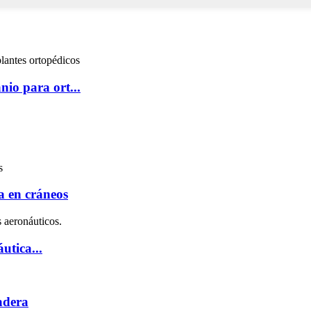
nio para ort...
a en cráneos
utica...
cadera