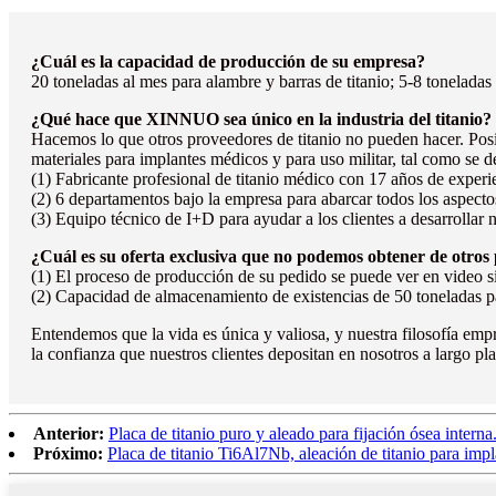
¿Cuál es la capacidad de producción de su empresa?
20 toneladas al mes para alambre y barras de titanio; 5-8 toneladas 
¿Qué hace que XINNUO sea único en la industria del titanio?
Hacemos lo que otros proveedores de titanio no pueden hacer. Po
materiales para implantes médicos y para uso militar, tal como se d
(1) Fabricante profesional de titanio médico con 17 años de experie
(2) 6 departamentos bajo la empresa para abarcar todos los aspect
(3) Equipo técnico de I+D para ayudar a los clientes a desarrolla
¿Cuál es su oferta exclusiva que no podemos obtener de otros 
(1) El proceso de producción de su pedido se puede ver en video si 
(2) Capacidad de almacenamiento de existencias de 50 toneladas par
Entendemos que la vida es única y valiosa, y nuestra filosofía empr
la confianza que nuestros clientes depositan en nosotros a largo p
Anterior:
Placa de titanio puro y aleado para fijación ósea interna
Próximo:
Placa de titanio Ti6Al7Nb, aleación de titanio para imp