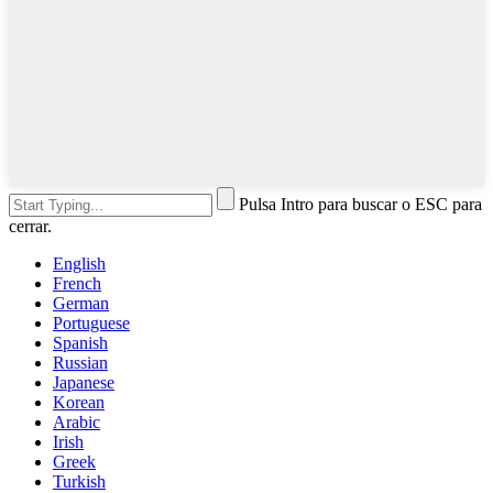
Pulsa Intro para buscar o ESC para
cerrar.
English
French
German
Portuguese
Spanish
Russian
Japanese
Korean
Arabic
Irish
Greek
Turkish